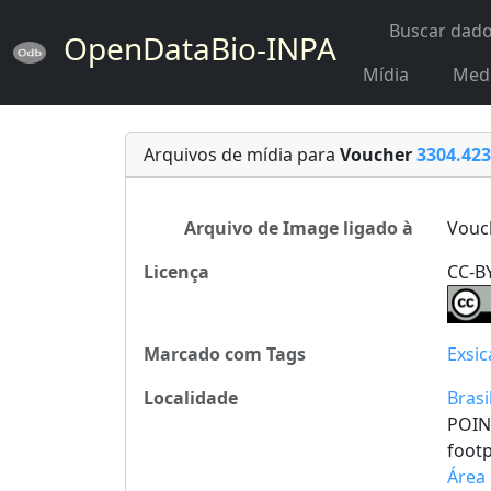
Buscar dad
OpenDataBio-INPA
Mídia
Med
Arquivos de mídia para
Voucher
3304.423
Arquivo de Image ligado à
Vouc
Licença
CC-BY
Marcado com Tags
Exsic
Localidade
Brasi
POIN
foot
Área 