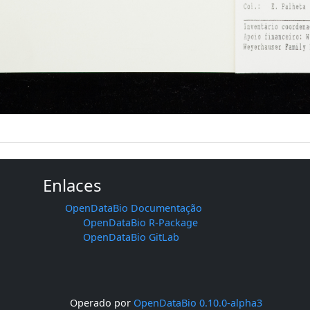
Enlaces
OpenDataBio Documentação
OpenDataBio R-Package
OpenDataBio GitLab
Operado por
OpenDataBio 0.10.0-alpha3