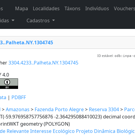
os
Mapa
Localidades
Táxons
Indivíduos
Voucher
idas
Cadastros
3..Palheta.NY.1304745
ID estável:
odb:inpa-
her
3304.4233..Palheta.NY.1304745
 4.0
ata
|
PDBFF
l
>
Amazonas
>
Fazenda Porto Alegre
>
Reserva 3304
>
Parc
T(-59.976958757756876 -2.364295088410023) decimal coordi
printWKT geometry (POLYGON)
de Relevante Interesse Ecológico Projeto Dinâmica Biológi