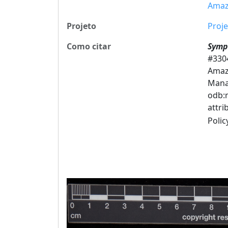
Amaz
Projeto
Proje
Como citar
Symp
#3304
Amazo
Manau
odb:m
attri
Poli