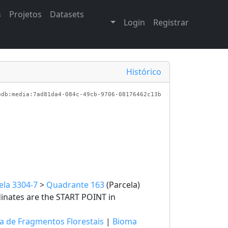
s
Projetos
Datasets
Login
Registrar
Histórico
odb:media:7ad81da4-084c-49cb-9706-08176462c13b
ela 3304-7
>
Quadrante 163
(Parcela)
nates are the START POINT in
ca de Fragmentos Florestais
|
Bioma