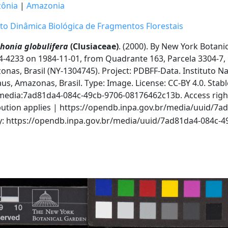
ônia
|
Amazonia
to Dinâmica Biológica de Fragmentos Florestais
honia globulifera
(Clusiaceae)
. (2000). By New York Botanic
-4233 on 1984-11-01, from Quadrante 163, Parcela 3304-7, 
nas, Brasil (NY-1304745). Project: PDBFF-Data. Instituto N
s, Amazonas, Brasil. Type: Image. License: CC-BY 4.0. Stable
edia:7ad81da4-084c-49cb-9706-08176462c13b. Access rights
bution applies | https://opendb.inpa.gov.br/media/uuid/7
cy: https://opendb.inpa.gov.br/media/uuid/7ad81da4-084