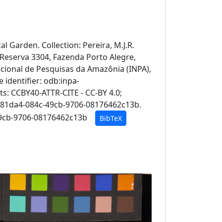
al Garden. Collection: Pereira, M.J.R.
Reserva 3304, Fazenda Porto Alegre,
acional de Pesquisas da Amazônia (INPA),
 identifier: odb:inpa-
: CCBY40-ATTR-CITE - CC-BY 4.0;
ad81da4-084c-49cb-9706-08176462c13b.
c-49cb-9706-08176462c13b
BibTeX