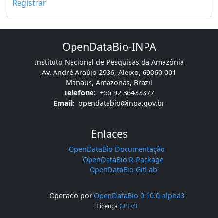
Registrar
OpenDataBio-INPA
Instituto Nacional de Pesquisas da Amazônia
Av. André Araújo 2936, Aleixo, 69060-001
Manaus, Amazonas, Brazil
Telefone:
+55 92 36433377
Email:
opendatabio@inpa.gov.br
Enlaces
OpenDataBio Documentação
OpenDataBio R-Package
OpenDataBio GitLab
Operado por
OpenDataBio 0.10.0-alpha3
Licença
GPLv3