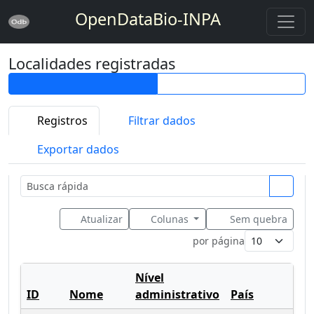
OpenDataBio-INPA
Localidades registradas
Registros
Filtrar dados
Exportar dados
Atualizar
Colunas
Sem quebra
por página
Nível
ID
Nome
administrativo
País
Pr