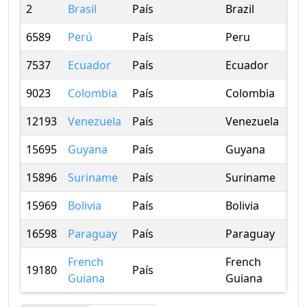
2
Brasil
País
Brazil
Wo
6589
Perú
País
Peru
Wo
7537
Ecuador
País
Ecuador
Wo
9023
Colombia
País
Colombia
Wo
12193
Venezuela
País
Venezuela
Wo
15695
Guyana
País
Guyana
Wo
15896
Suriname
País
Suriname
Wo
15969
Bolivia
País
Bolivia
Wo
16598
Paraguay
País
Paraguay
Wo
French
French
19180
País
Wo
Guiana
Guiana