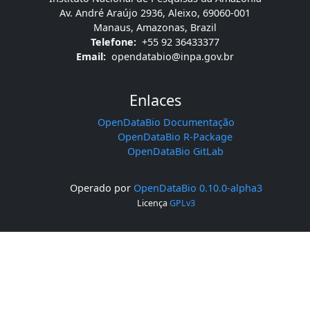
Av. André Araújo 2936, Aleixo, 69060-001
Manaus, Amazonas, Brazil
Telefone:
+55 92 36433377
Email:
opendatabio@inpa.gov.br
Enlaces
OpenDataBio Documentação
OpenDataBio R-Package
OpenDataBio GitLab
Operado por
OpenDataBio 0.10.0-alpha3
Licença
GPLv3