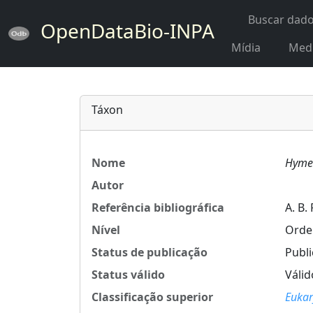
Buscar dad
OpenDataBio-INPA
Mídia
Med
Táxon
Nome
Hymen
Autor
Referência bibliográfica
A. B.
Nível
Ord
Status de publicação
Publ
Status válido
Válid
Classificação superior
Eukar