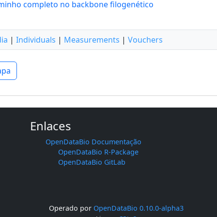
minho completo no backbone filogenético
ia
|
Individuals
|
Measurements
|
Vouchers
pa
Enlaces
OpenDataBio Documentação
OpenDataBio R-Package
OpenDataBio GitLab
Operado por
OpenDataBio 0.10.0-alpha3