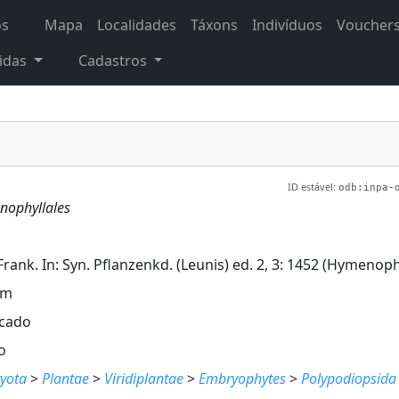
os
Mapa
Localidades
Táxons
Indivíduos
Voucher
idas
Cadastros
ID estável:
odb:inpa-
ophyllales
 Frank. In: Syn. Pflanzenkd. (Leunis) ed. 2, 3: 1452 (Hymenoph
em
icado
o
yota
>
Plantae
>
Viridiplantae
>
Embryophytes
>
Polypodiopsida