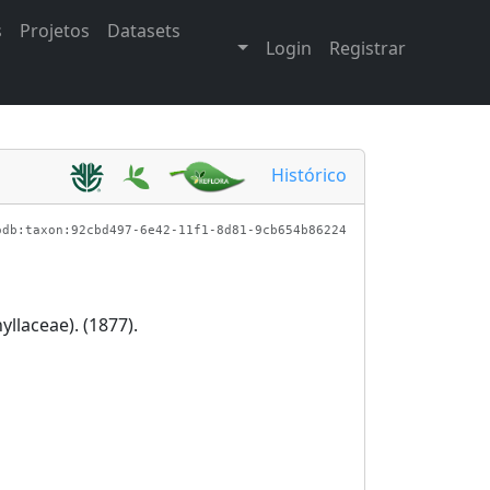
s
Projetos
Datasets
Login
Registrar
Histórico
odb:taxon:92cbd497-6e42-11f1-8d81-9cb654b86224
yllaceae). (1877).