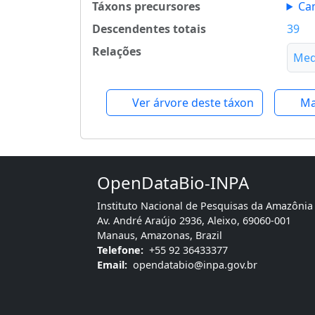
Táxons precursores
Ca
Descendentes totais
39
Relações
Med
Ver árvore deste táxon
Ma
OpenDataBio-INPA
Instituto Nacional de Pesquisas da Amazônia
Av. André Araújo 2936, Aleixo, 69060-001
Manaus, Amazonas, Brazil
Telefone:
+55 92 36433377
Email:
opendatabio@inpa.gov.br