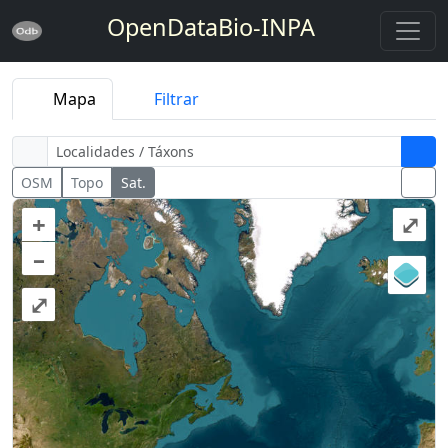
OpenDataBio-INPA
Mapa
Filtrar
OSM
Topo
Sat.
+
⤢
–
⤢