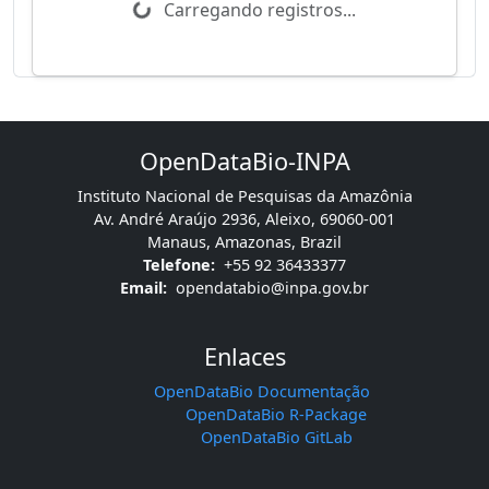
Carregando registros...
OpenDataBio-INPA
Instituto Nacional de Pesquisas da Amazônia
Av. André Araújo 2936, Aleixo, 69060-001
Manaus, Amazonas, Brazil
Telefone:
+55 92 36433377
Email:
opendatabio@inpa.gov.br
Enlaces
OpenDataBio Documentação
OpenDataBio R-Package
OpenDataBio GitLab