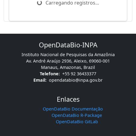
Carregando registros...
OpenDataBio-INPA
Instituto Nacional de Pesquisas da Amazônia
Av. André Araújo 2936, Aleixo, 69060-001
Manaus, Amazonas, Brazil
Telefone:
+55 92 36433377
Email:
opendatabio@inpa.gov.br
Enlaces
OpenDataBio Documentação
OpenDataBio R-Package
OpenDataBio GitLab