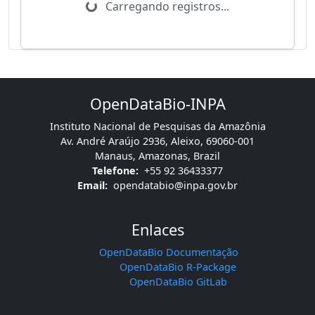
Carregando registros...
OpenDataBio-INPA
Instituto Nacional de Pesquisas da Amazônia
Av. André Araújo 2936, Aleixo, 69060-001
Manaus, Amazonas, Brazil
Telefone:
+55 92 36433377
Email:
opendatabio@inpa.gov.br
Enlaces
OpenDataBio Documentação
OpenDataBio R-Package
OpenDataBio GitLab