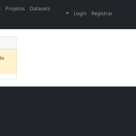
s
Projetos
Datasets
Login
Registrar
de