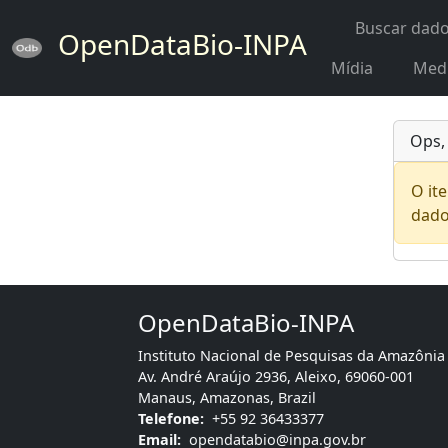
Buscar dad
OpenDataBio-INPA
Mídia
Med
Ops,
O it
dado
OpenDataBio-INPA
Instituto Nacional de Pesquisas da Amazônia
Av. André Araújo 2936, Aleixo, 69060-001
Manaus, Amazonas, Brazil
Telefone:
+55 92 36433377
Email:
opendatabio@inpa.gov.br