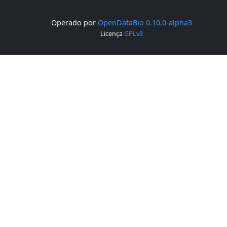
Operado por
OpenDataBio 0.10.0-alpha3
Licença
GPLv3