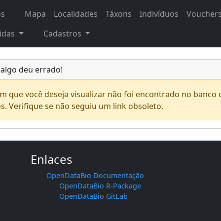
os
Mapa
Localidades
Táxons
Indivíduos
Voucher
idas
Cadastros
 algo deu errado!
em que você deseja visualizar não foi encontrado no banco 
s. Verifique se não seguiu um link obsoleto.
Enlaces
OpenDataBio Documentação
OpenDataBio R-Package
OpenDataBio GitLab