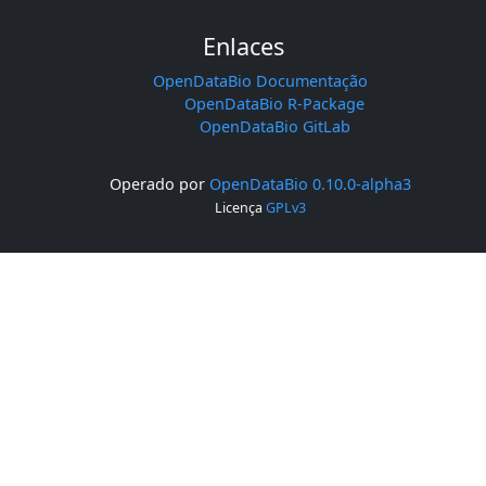
Enlaces
OpenDataBio Documentação
OpenDataBio R-Package
OpenDataBio GitLab
Operado por
OpenDataBio 0.10.0-alpha3
Licença
GPLv3