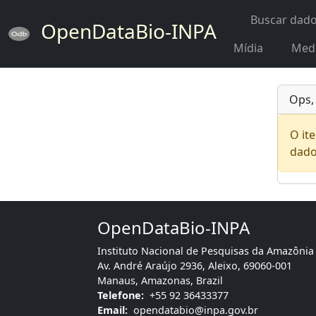
Buscar dad
OpenDataBio-INPA
Mídia
Med
Ops,
O it
dado
OpenDataBio-INPA
Instituto Nacional de Pesquisas da Amazônia
Av. André Araújo 2936, Aleixo, 69060-001
Manaus, Amazonas, Brazil
Telefone:
+55 92 36433377
Email:
opendatabio@inpa.gov.br