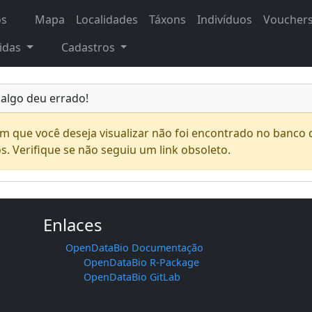
os
Mapa
Localidades
Táxons
Indivíduos
Voucher
idas
Cadastros
 algo deu errado!
em que você deseja visualizar não foi encontrado no banco 
s. Verifique se não seguiu um link obsoleto.
Enlaces
OpenDataBio Documentação
OpenDataBio R-Package
OpenDataBio GitLab