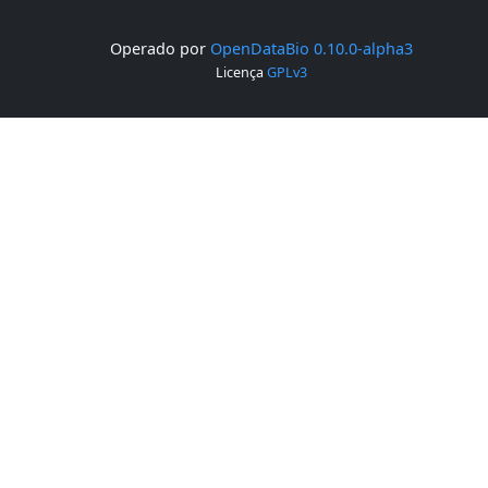
Operado por
OpenDataBio 0.10.0-alpha3
Licença
GPLv3