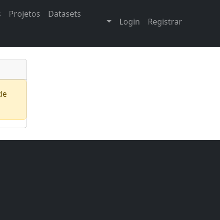
s
Projetos
Datasets
Login
Registrar
de