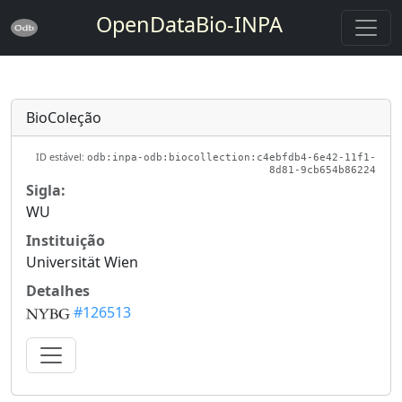
OpenDataBio-INPA
BioColeção
ID estável:
odb:inpa-odb:biocollection:c4ebfdb4-6e42-11f1-
8d81-9cb654b86224
Sigla:
WU
Instituição
Universität Wien
Detalhes
#126513