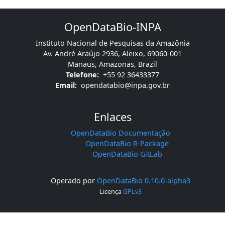
OpenDataBio-INPA
Instituto Nacional de Pesquisas da Amazônia
Av. André Araújo 2936, Aleixo, 69060-001
Manaus, Amazonas, Brazil
Telefone:
+55 92 36433377
Email:
opendatabio@inpa.gov.br
Enlaces
OpenDataBio Documentação
OpenDataBio R-Package
OpenDataBio GitLab
Operado por
OpenDataBio 0.10.0-alpha3
Licença
GPLv3